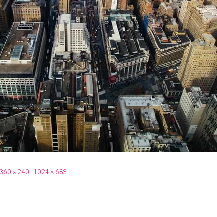
360 × 240
|
1024 × 683