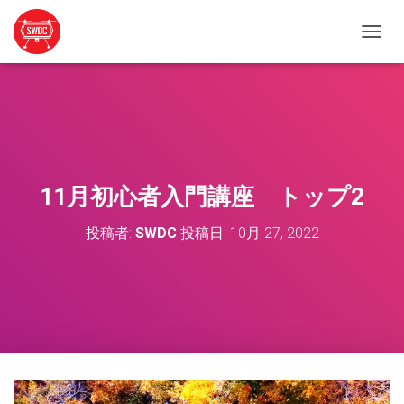
ナ
ビ
ゲ
ー
シ
ョ
ン
を
切
11月初心者入門講座 トップ2
り
替
投稿者:
SWDC
投稿日:
10月 27, 2022
え