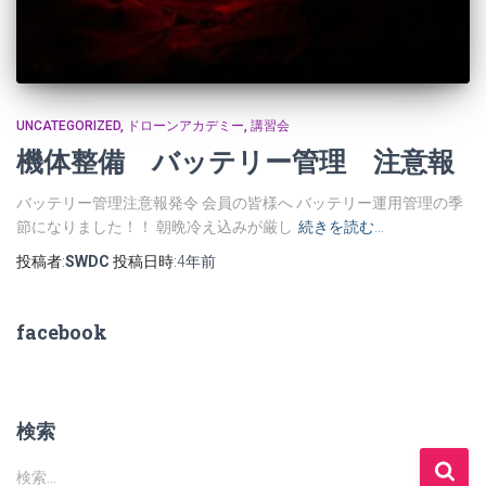
UNCATEGORIZED
ドローンアカデミー
講習会
機体整備 バッテリー管理 注意報
バッテリー管理注意報発令 会員の皆様へ バッテリー運用管理の季
節になりました！！ 朝晩冷え込みが厳し
続きを読む…
投稿者:
SWDC
投稿日時:
4年
前
facebook
検索
検索…