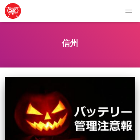
ナ
ビ
ゲ
ー
シ
信州
ョ
ン
を
切
り
替
え