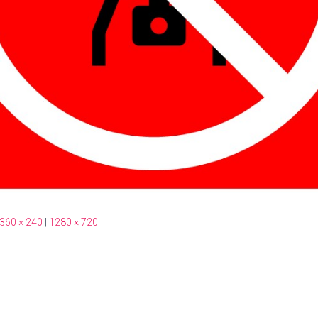
360 × 240
|
1280 × 720