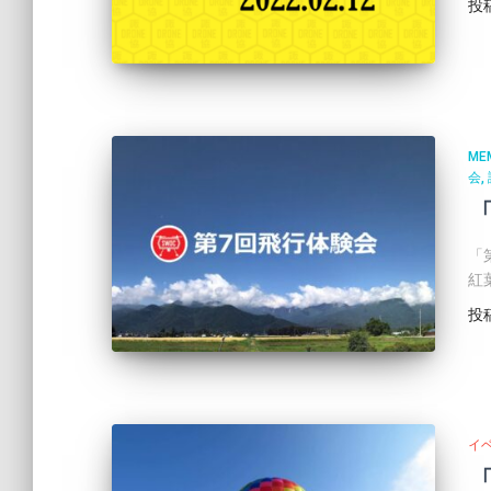
投
ME
会
「
紅
投
イ