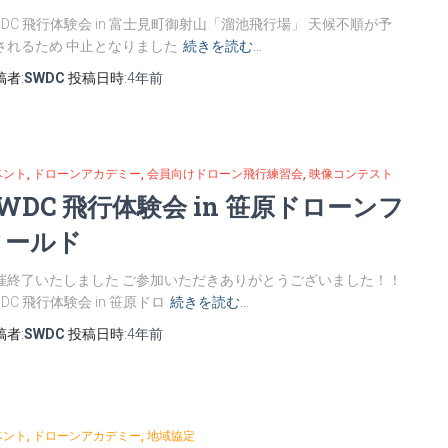
WDC 飛行体験会 in 富士見町御射山「溜池飛行場」 天候不順が予
されるため 中止となりました
続きを読む…
稿者:
SWDC
投稿日時:
4年
前
ベント
ドローンアカデミー
会員向けドローン飛行練習会
映像コンテスト
WDC 飛行体験会 in 笹原ドローンフ
ィールド
催終了いたしました ご参加いただきありがとうございました！！
DC 飛行体験会 in 笹原ドロ
続きを読む…
稿者:
SWDC
投稿日時:
4年
前
ベント
ドローンアカデミー
地域協定