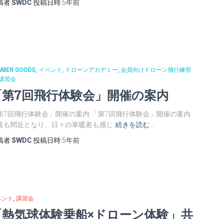
稿者:
SWDC
投稿日時:
5年
前
MBER GOODS
イベント
ドローンアカデミー
会員向けドローン飛行練習
講習会
「第7回飛行体験会」開催の案内
第7回飛行体験会」開催の案内 「第7回飛行体験会」開催の案内
葉も間近となり、日々の寒暖差も感じ
続きを読む…
稿者:
SWDC
投稿日時:
5年
前
ベント
講習会
「熱気球体験乗船×ドローン体験」共