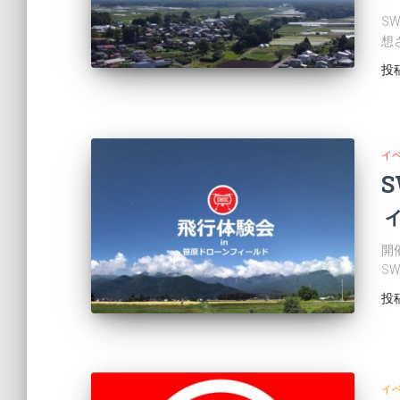
S
想
投
イ
S
開
SW
投
イ