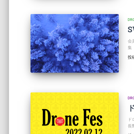
DR
会
集
投
DR
ドロ
長