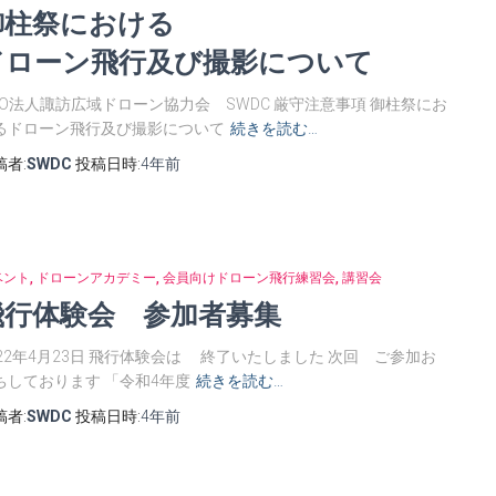
御柱祭における
ドローン飛行及び撮影について
PO法人諏訪広域ドローン協力会 SWDC 厳守注意事項 御柱祭にお
るドローン飛行及び撮影について
続きを読む…
稿者:
SWDC
投稿日時:
4年
前
ベント
ドローンアカデミー
会員向けドローン飛行練習会
講習会
飛行体験会 参加者募集
022年4月23日 飛行体験会は 終了いたしました 次回 ご参加お
ちしております 「令和4年度
続きを読む…
稿者:
SWDC
投稿日時:
4年
前