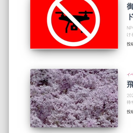
N
け
投
イ
2
待
投