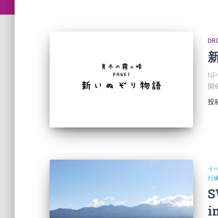
DR
N
開
投
イ
行
S