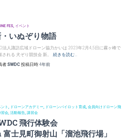
ONE FES
イベント
新・いぬぞり物語
PO法人諏訪広域ドローン協力かいは 2023年2月4,5日に霧ヶ峰で
催される 犬ぞり競技会 新。
続きを読む…
稿者:
SWDC
投稿日時:
4年
前
ベント
ドローンアカデミー
ドローンパイロット育成
会員向けドローン飛
練習会
活動報告
講習会
WDC 飛行体験会
in 富士見町御射山「溜池飛行場」