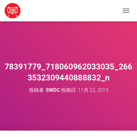
ナ
ビ
ゲ
ー
シ
ョ
ン
を
切
78391779_718060962033035_266
り
替
3532309440888832_n
え
投稿者:
SWDC
投稿日:
11月 22, 2019