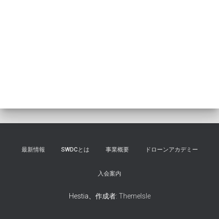
最新情報
SWDCとは
事業概要
ドローンアカデミー
入会案内
Hestia、作成者:
ThemeIsle