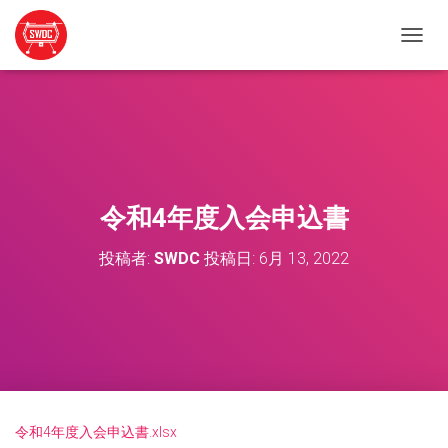
ナ
ビ
ゲ
ー
シ
ョ
ン
を
切
令和4年度入会申込書
り
替
投稿者:
SWDC
投稿日:
6月 13, 2022
え
令和4年度入会申込書.xlsx